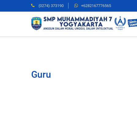
(0274) 373190
+6282167776565
Guru