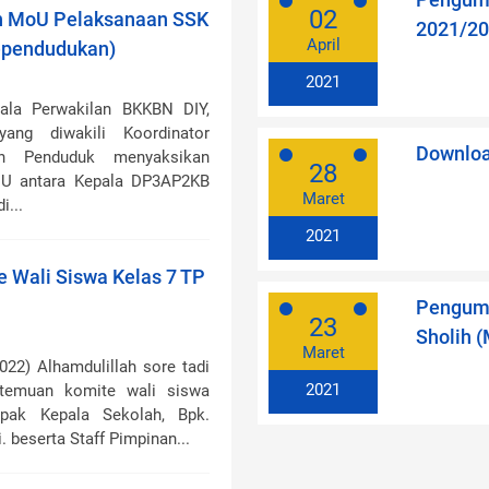
Pengumu
02
 MoU Pelaksanaan SSK
2021/20
April
ependudukan)
2021
ala Perwakilan BKKBN DIY,
ang diwakili Koordinator
Downloa
an Penduduk menyaksikan
28
U antara Kepala DP3AP2KB
Maret
i...
2021
 Wali Siswa Kelas 7 TP
Pengumu
23
Sholih 
Maret
22) Alhamdulillah sore tadi
2021
ertemuan komite wali siswa
pak Kepala Sekolah, Bpk.
i. beserta Staff Pimpinan...