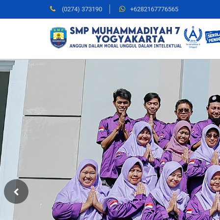
(0274) 373190
+6282167776565