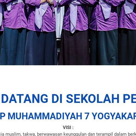
 DATANG DI SEKOLAH P
P MUHAMMADIYAH 7 YOGYAKA
VISI :
a muslim, takwa, berwawasan keunggulan dan terampil dalam berk