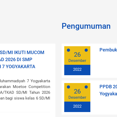
Pengumuman
Pembuk
SD/MI IKUTI MUCOM
26
D 2026 DI SMP
Desember
 7 YOGYAKARTA
2022
uhammadiyah 7 Yogyakarta
PPDB 2
arakan Moetoe Competition
26
KA/TKAD SD/MI Tahun 2026
Yogyaka
Desember
pan bagi siswa kelas 6 SD/MI
2022