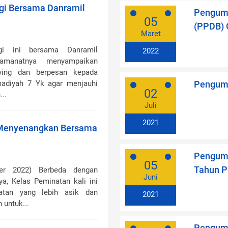
gi Bersama Danramil
Pengumu
05
(PPDB) 
Maret
gi ini bersama Danramil
2022
amanatnya menyampaikan
lying dan berpesan kepada
diyah 7 Yk agar menjauhi
Pengum
02
..
Juli
2021
 Menyenangkan Bersama
Pengumu
05
Tahun P
er 2022) Berbeda dengan
Juni
a, Kelas Peminatan kali ini
atan yang lebih asik dan
2021
 untuk...