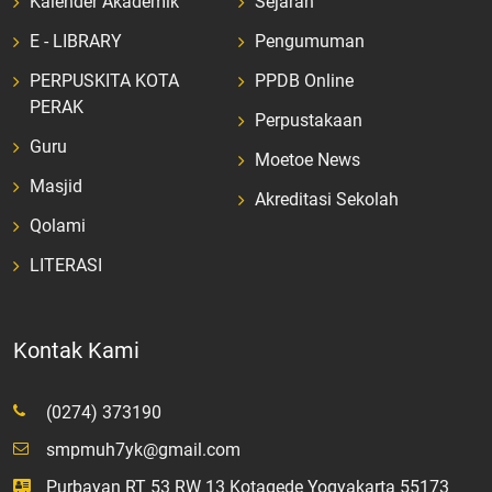
Kalender Akademik
Sejarah
E - LIBRARY
Pengumuman
PERPUSKITA KOTA
PPDB Online
PERAK
Perpustakaan
Guru
Moetoe News
Masjid
Akreditasi Sekolah
Qolami
LITERASI
Kontak Kami
(0274) 373190
smpmuh7yk@gmail.com
Purbayan RT 53 RW 13 Kotagede Yogyakarta 55173