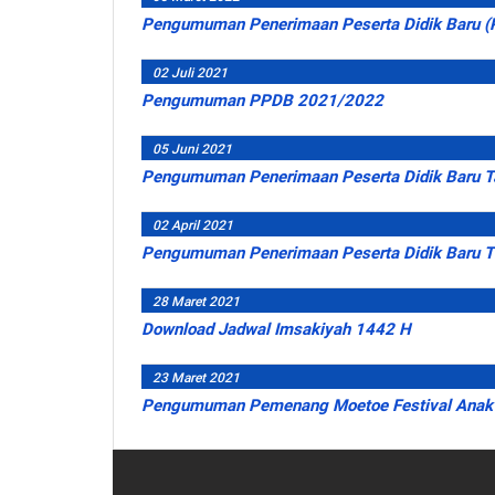
Pengumuman Penerimaan Peserta Didik Baru 
02 Juli 2021
Pengumuman PPDB 2021/2022
05 Juni 2021
Pengumuman Penerimaan Peserta Didik Baru T
02 April 2021
Pengumuman Penerimaan Peserta Didik Baru 
28 Maret 2021
Download Jadwal Imsakiyah 1442 H
23 Maret 2021
Pengumuman Pemenang Moetoe Festival Anak 