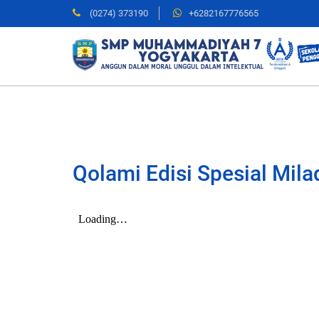
(0274) 373190
+6282167776565
Qolami Edisi Spesial Mil