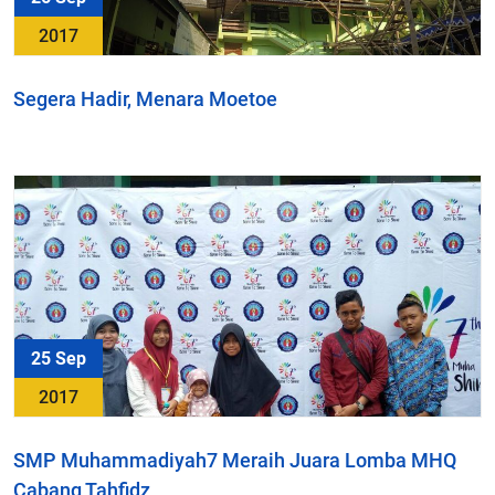
2017
Segera Hadir, Menara Moetoe
25 Sep
2017
SMP Muhammadiyah7 Meraih Juara Lomba MHQ
Cabang Tahfidz