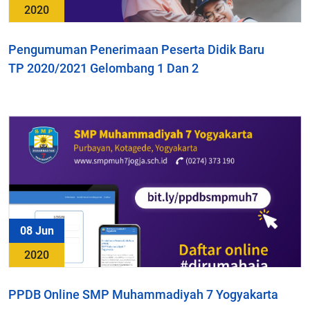
2020
Pengumuman Penerimaan Peserta Didik Baru
TP 2020/2021 Gelombang 1 Dan 2
08 Jun
2020
PPDB Online SMP Muhammadiyah 7 Yogyakarta