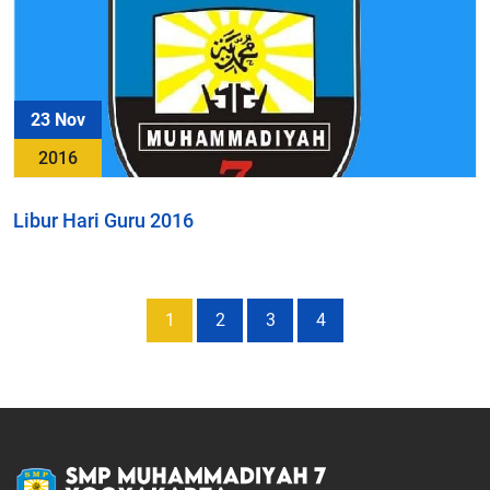
23 Nov
2016
Libur Hari Guru 2016
1
2
3
4